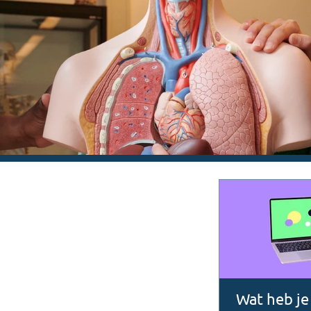
toekomst
Het enige categoriale gymnasium boven het
Uitdagend kleinschalig onderwijs, klassieke t
aan buitenschoolse activiteiten in het hart va
a
Wat heb je