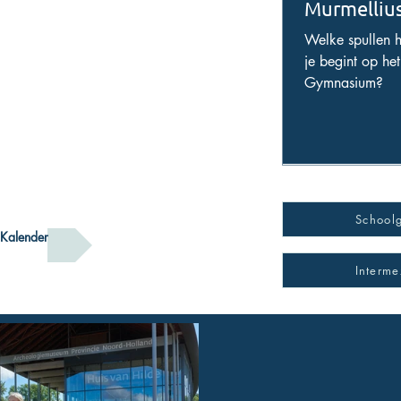
Murmelliu
Welke spullen h
je begint op he
Gymnasium?
School
Kalender
Interm