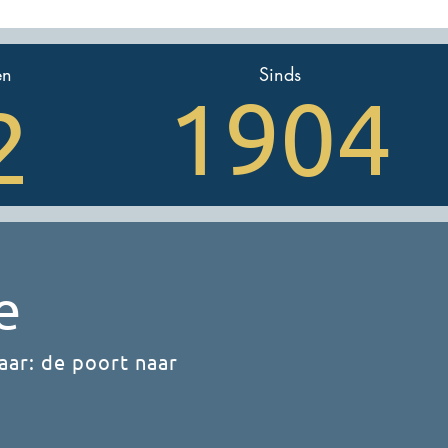
en
Sinds
1904
2
e
ar: de poort naar