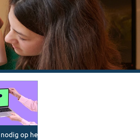
 Noordzeekanaal.
alen en een rijk aanbod
n Alkmaar.
Kom kennismaken
 nodig op het