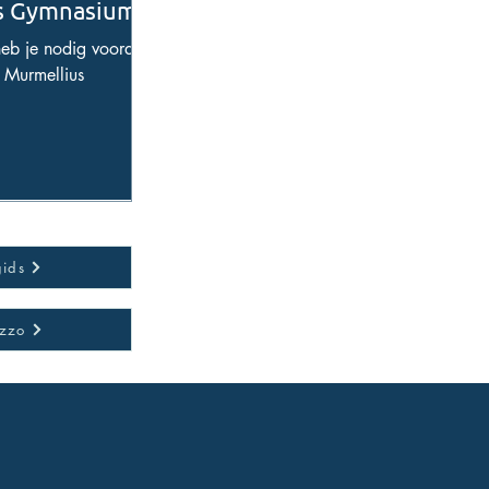
s Gymnasium?
eb je nodig voordat
t Murmellius
gids
ezzo